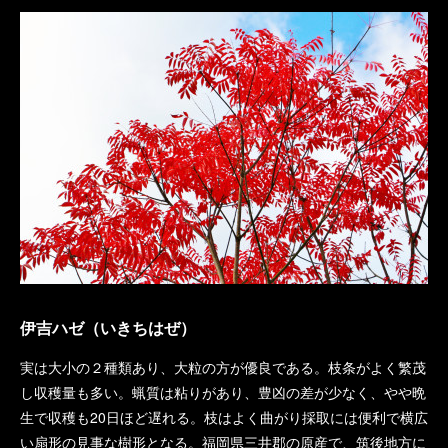
伊吉ハゼ（いきちはぜ）
実は大小の２種類あり、大粒の方が優良である。枝条がよく繁茂
し収穫量も多い。蝋質は粘りがあり、豊凶の差が少なく、やや晩
生で収穫も20日ほど遅れる。枝はよく曲がり採取には便利で横広
い扇形の見事な樹形となる。福岡県三井郡の原産で、筑後地方に