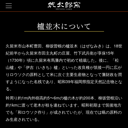
久留米市山本町豊田、柳坂曽根の櫨並木（はぜなみき）は、18世
紀前半から久留米市田主丸町の庄屋、竹下武兵衛が享保15年
（1730年）頃に久留米有馬藩内で初めて植栽した。後に、「松
山櫨」や「伊吉（いきち）櫨」といった改良種が筑後一円に広が
りロウソクの原料として米に次ぐ主要生産物となって藩財政を潤
すようになった名残であり、昭和39年福岡県指定天然記念物とな
る。
幹周り約1m内外樹高約5〜6mの櫨の木が約200本、柳坂曽根沿い
約1kmに渡って老木が枝を連ねています。昭和初期まで筑後地方
でも「和ロウソク作り」が成されていたが、現在では蝋の原料の
み生産されている。