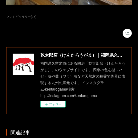
フォトギャラリー
(
35
)
乾太郎窯（けんたろうがま）｜福岡県久留米市にある陶房
福岡県久留米市にある陶房「乾太郎窯（けんたろう
がま）」のウェブサイトです。 四季の色を櫨（ハ
ゼ）灰や藁（ワラ）灰など天然灰の釉薬で陶器に表
現する九州の窯元です。 インスタグラ
ム/kentarogama検索
http://instagram.com/kentarogama
フォロー
関連記事