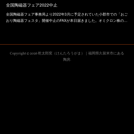
全国陶磁器フェア2022中止
全国陶磁器フェア事務局より2022年3月に予定されていた小郡市での「おご
おり陶磁器フェスタ」開催中止のFAXが本日届きました。オミクロン株の…
Copyright ©
2026
乾太郎窯（けんたろうがま）｜福岡県久留米市にある
陶房
.