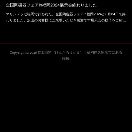
全国陶磁器フェアin福岡2024展示会終わりました
マリンメッセ福岡で行われた、全国陶磁器フェアin福岡2024が3月24日で終
わりました。沢山のお客様にご来場いただき感謝です展示会の様子をご紹…
Copyright ©
2026
乾太郎窯（けんたろうがま）｜福岡県久留米市にある
陶房
.