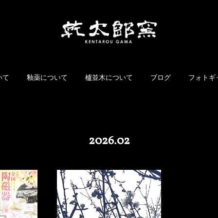
いて
釉薬について
櫨並木について
ブログ
フォトギ
2026
.
02