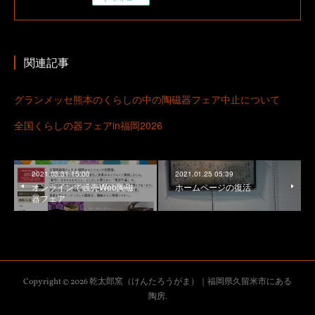
関連記事
グランメッセ熊本のくらしの中の陶磁器フェア中止について
全国くらしの器フェアin福岡2026
2021.03.31 15:00
2021.01.25 05:39
オンラインで販売Web陶磁
ホームページの復活
器フェア
Copyright ©
2026
乾太郎窯（けんたろうがま）｜福岡県久留米市にある
陶房
.