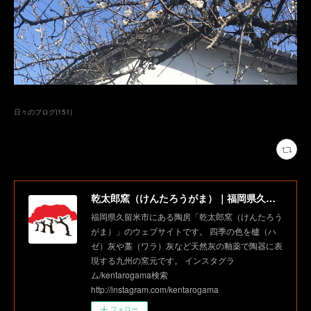
日々のブログ
(
151
)
乾太郎窯（けんたろうがま）｜福岡県久留米市にある陶房
福岡県久留米市にある陶房「乾太郎窯（けんたろう
がま）」のウェブサイトです。 四季の色を櫨（ハ
ゼ）灰や藁（ワラ）灰など天然灰の釉薬で陶器に表
現する九州の窯元です。 インスタグラ
ム/kentarogama検索
http://instagram.com/kentarogama
フォロー