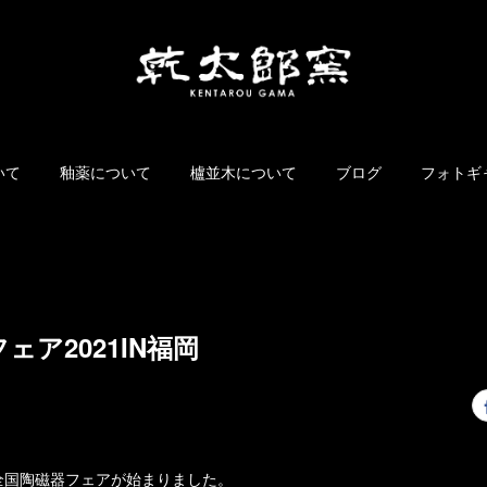
いて
釉薬について
櫨並木について
ブログ
フォトギ
ェア2021IN福岡
全国陶磁器フェアが始まりました。