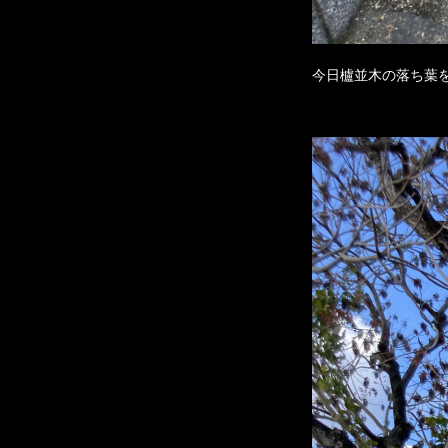
今日櫨並木の落ち葉