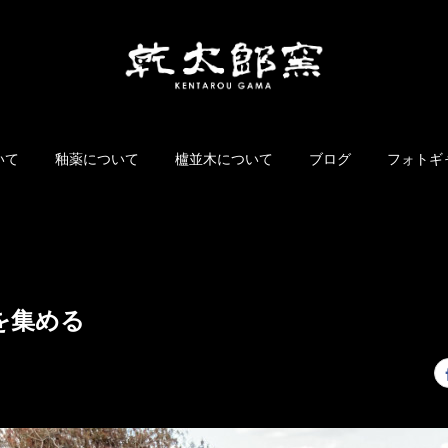
いて
釉薬について
櫨並木について
ブログ
フォトギ
を集める