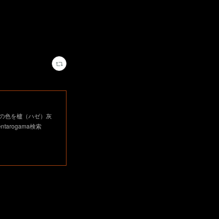
の色を櫨（ハゼ）灰
arogama検索