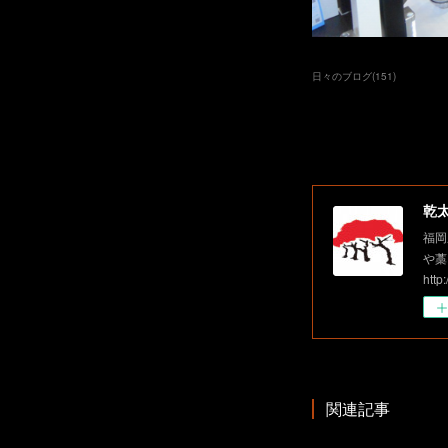
日々のブログ
(
151
)
乾
福岡
や藁
http
関連記事