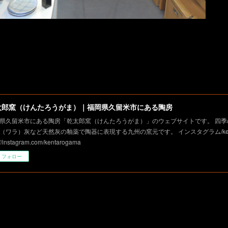
太郎窯（けんたろうがま）｜福岡県久留米市にある陶房
県久留米市にある陶房「乾太郎窯（けんたろうがま）」のウェブサイトです。 四季
（ワラ）灰など天然灰の釉薬で陶器に表現する九州の窯元です。 インスタグラム/kent
://instagram.com/kentarogama
フォロー