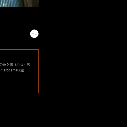
の色を櫨（ハゼ）灰
arogama検索