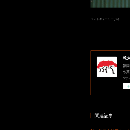
フォトギャラリー
(
35
)
乾
福岡
や藁
http
関連記事