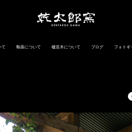
いて
釉薬について
櫨並木について
ブログ
フォトギ