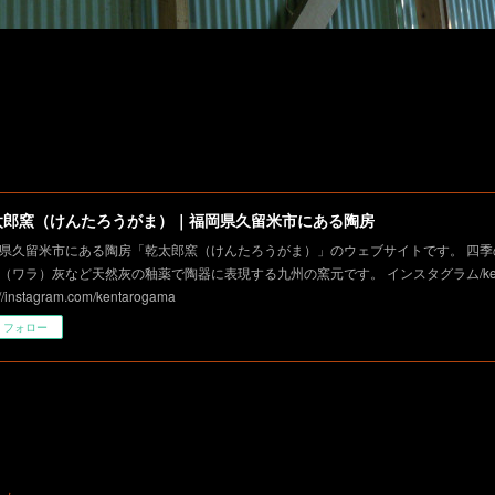
太郎窯（けんたろうがま）｜福岡県久留米市にある陶房
県久留米市にある陶房「乾太郎窯（けんたろうがま）」のウェブサイトです。 四季
（ワラ）灰など天然灰の釉薬で陶器に表現する九州の窯元です。 インスタグラム/kent
://instagram.com/kentarogama
フォロー