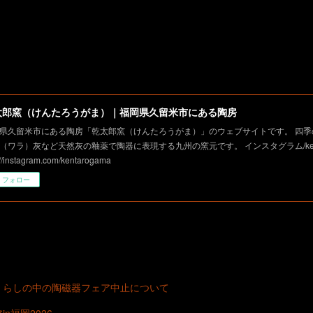
太郎窯（けんたろうがま）｜福岡県久留米市にある陶房
県久留米市にある陶房「乾太郎窯（けんたろうがま）」のウェブサイトです。 四季
（ワラ）灰など天然灰の釉薬で陶器に表現する九州の窯元です。 インスタグラム/kent
://instagram.com/kentarogama
フォロー
くらしの中の陶磁器フェア中止について