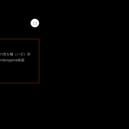
の色を櫨（ハゼ）灰
arogama検索