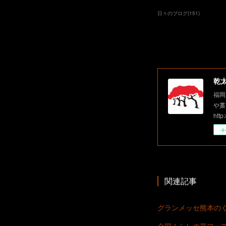
日々のブログ
(
151
)
乾
福岡
や藁
http
関連記事
グランメッセ熊本の