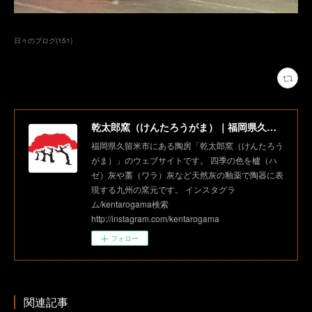
日々のブログ
(
151
)
乾太郎窯（けんたろうがま）｜福岡県久留米市にある陶房
福岡県久留米市にある陶房「乾太郎窯（けんたろう
がま）」のウェブサイトです。 四季の色を櫨（ハ
ゼ）灰や藁（ワラ）灰など天然灰の釉薬で陶器に表
現する九州の窯元です。 インスタグラ
ム/kentarogama検索
http://instagram.com/kentarogama
フォロー
関連記事