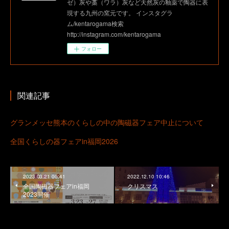
ゼ）灰や藁（ワラ）灰など天然灰の釉薬で陶器に表
現する九州の窯元です。 インスタグラ
ム/kentarogama検索
http://instagram.com/kentarogama
フォロー
関連記事
グランメッセ熊本のくらしの中の陶磁器フェア中止について
全国くらしの器フェアin福岡2026
2023.03.21 00:41
2022.12.10 10:46
全国陶磁器フェアin福岡
クリスマス
2023開催