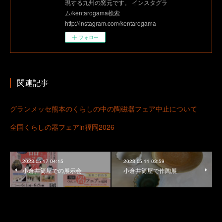
現する九州の窯元です。 インスタグラ
ム/kentarogama検索
http://instagram.com/kentarogama
フォロー
関連記事
グランメッセ熊本のくらしの中の陶磁器フェア中止について
全国くらしの器フェアin福岡2026
2023.05.17 04:15
2023.05.11 03:59
小倉井筒屋での展示会
小倉井筒屋で作陶展