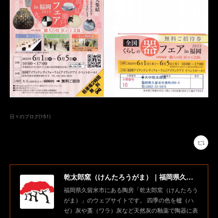
日々のブログ
(
151
)
乾太郎窯（けんたろうがま）｜福岡県久留米市にある陶房
福岡県久留米市にある陶房「乾太郎窯（けんたろう
がま）」のウェブサイトです。 四季の色を櫨（ハ
ゼ）灰や藁（ワラ）灰など天然灰の釉薬で陶器に表