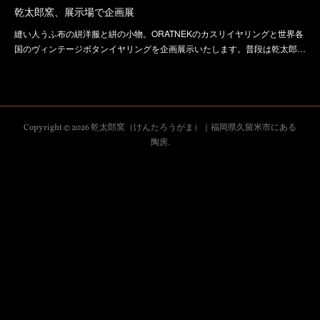
乾太郎窯、展示場で企画展
縫い人うふ布の絣洋服と絣の小物。ORATNEKのカスリイヤリングと世界各
国のヴィンテージボタンイヤリングを企画展示いたします。普段は乾太郎…
Copyright ©
2026
乾太郎窯（けんたろうがま）｜福岡県久留米市にある
陶房
.