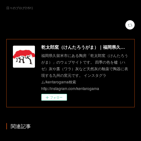
日々のブログ
(
151
)
乾太郎窯（けんたろうがま）｜福岡県久留米市にある陶房
福岡県久留米市にある陶房「乾太郎窯（けんたろう
がま）」のウェブサイトです。 四季の色を櫨（ハ
ゼ）灰や藁（ワラ）灰など天然灰の釉薬で陶器に表
現する九州の窯元です。 インスタグラ
ム/kentarogama検索
http://instagram.com/kentarogama
フォロー
関連記事